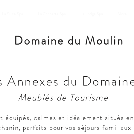
La Suite Spa
La Cachette Spa
Le Lodge Spa
More
Domaine du Moulin
s Annexes du Domain
Meublés de Tourisme
 équipés, calmes et idéalement situés en
anin, parfaits pour vos séjours familiaux