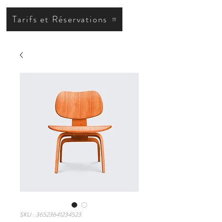
Tarifs et Réservations
SKU : 36523641234523